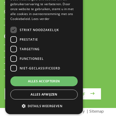
5803 AM Venray
gebruikerservaring te verbeteren. Door
onze website te gebruiken, stemt u in met
Contactgegevens:
alle cookies in overeenstemming met ons
Cookiebeleid.
Lees verder
+31 (0)85 2362500
contact@plan-it.nl
STRIKT NOODZAKELIJK
OVER
PRESTATIE
Plan-IT Stories
TARGETING
Over ons
Partners
FUNCTIONEEL
Nieuws
NIET-GECLASSIFICEERD
Vacatures
Contact
ALLES ACCEPTEREN
MELD JE AAN VOOR DE NIEUWSBRIEF
ALLES AFWIJZEN
DETAILS WEERGEVEN
Algemene voorwaarden
Privacy Policy
Sitemap