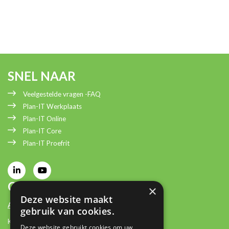
SNEL NAAR
Veelgestelde vragen -FAQ
Plan-IT Werkplaats
Plan-IT Online
Plan-IT Core
Plan-IT Proefrit
CONTACT INFORMATIE
×
Deze website maakt
Adresgegevens:
gebruik van cookies.
Keizersveld 25
Deze website gebruikt cookies om uw