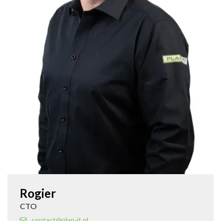
Rogier
CTO
contact@plan-it.nl