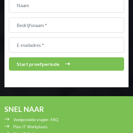
Bedrijfsnaam
Start proefperiode
SNEL NAAR
Veelgestelde vragen -FAQ
Plan-IT Werkplaats