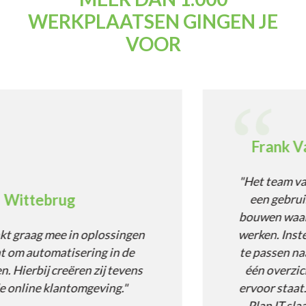
WERKPLAATSEN GINGEN JE
VOOR
Frank Vaneman Automo
"Het team van Plan IT is erin ges
een gebruiksvriendelijke interf
bouwen waarmee alle afdelingen
ssingen
werken. Instellingen zijn supersi
in de
te passen naar eigen wens waardoo
 tevens
één overzicht kan zien hoe de pl
ng."
ervoor staat. Door de samenwerk
Plan IT slaagden wij erin de effic