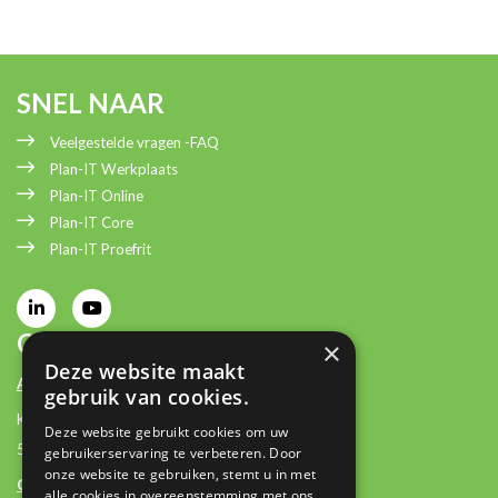
SNEL NAAR
Veelgestelde vragen -FAQ
Plan-IT Werkplaats
Plan-IT Online
Plan-IT Core
Plan-IT Proefrit
CONTACT INFORMATIE
×
Deze website maakt
Adresgegevens:
gebruik van cookies.
Keizersveld 25
Deze website gebruikt cookies om uw
5803 AM Venray
gebruikerservaring te verbeteren. Door
onze website te gebruiken, stemt u in met
Contactgegevens:
alle cookies in overeenstemming met ons