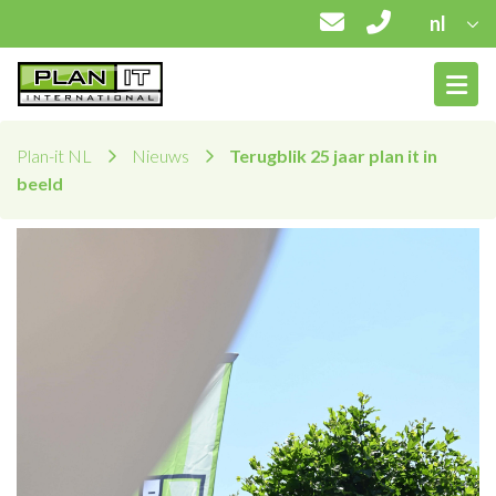
nl
Plan-it NL
Nieuws
Terugblik 25 jaar plan it in
beeld