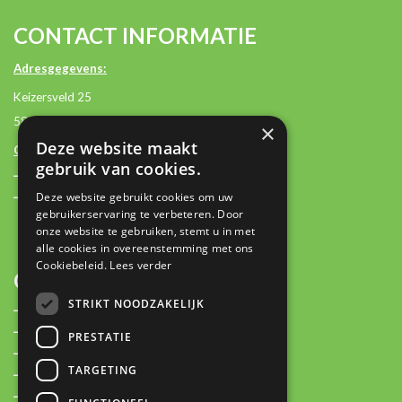
CONTACT INFORMATIE
Adresgegevens:
Keizersveld 25
5803 AM Venray
×
Deze website maakt
Contactgegevens:
gebruik van cookies.
+31 (0)85 2362500
Deze website gebruikt cookies om uw
contact@plan-it.nl
gebruikerservaring te verbeteren. Door
onze website te gebruiken, stemt u in met
alle cookies in overeenstemming met ons
Cookiebeleid.
Lees verder
OVER
STRIKT NOODZAKELIJK
Plan-IT Stories
Over ons
PRESTATIE
Partners
TARGETING
Nieuws
Vacatures