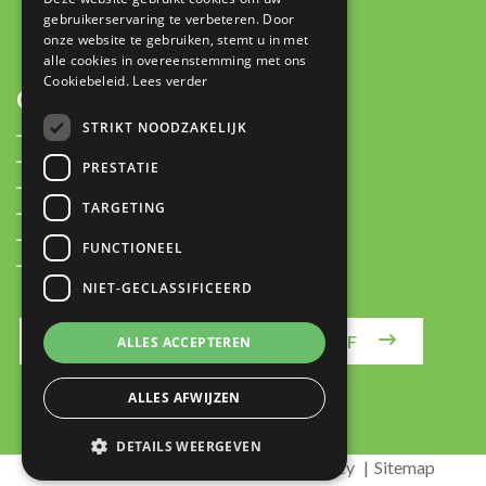
contact@plan-it.nl
gebruikerservaring te verbeteren. Door
onze website te gebruiken, stemt u in met
alle cookies in overeenstemming met ons
Cookiebeleid.
Lees verder
OVER
STRIKT NOODZAKELIJK
Plan-IT Stories
Over ons
PRESTATIE
Partners
TARGETING
Nieuws
Vacatures
FUNCTIONEEL
Contact
NIET-GECLASSIFICEERD
MELD JE AAN VOOR DE NIEUWSBRIEF
ALLES ACCEPTEREN
ALLES AFWIJZEN
DETAILS WEERGEVEN
Algemene voorwaarden
Privacy Policy
Sitemap