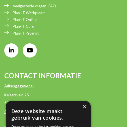
Veelgestelde vragen -FAQ
Plan-IT Werkplaats
Plan-IT Online
Plan-IT Core
Plan-IT Proefrit
CONTACT INFORMATIE
Adresgegevens:
Keizersveld 25
5803 AM Venray
×
Deze website maakt
Contactgegevens:
gebruik van cookies.
+31 (0)85 2362500
Deze website gebruikt cookies om uw