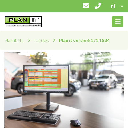
nl
Plan-it NL
Nieuws
Plan it versie 6 171 1834