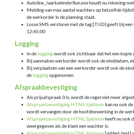
Autoline_JaarkalenderRun.exe houdt nu rekening met 
Melding van max aantal wachters op hetzelfde tijdstip
de werkorder in de planning staat.
Losse SMS versturen met de tag [TIJD] geeft bij een t
12:45:00
Logging
In de
logging
wordt ook zichtbaar dat het een kopie 
Bij aanmaken werkorder wordt ook de einddatum, ein
Bij verplaatsen van een werkorder wordt ook de eind
de
logging
opgenomen.
Afspraakbevestiging
Als prijsafspraak 0 is, wordt de regel niet meer af
Afspraakbevestiging HTML Sjabloon
kan nu ook de
wordt vervangen door de hoofdbewerking in de wer
Afspraakbevestiging HTML Sjabloon
heeft nu ook d
weergegeven als de klant een wachter is.
Afspraakbevestiging HTML Sjabloon
[added_text] v