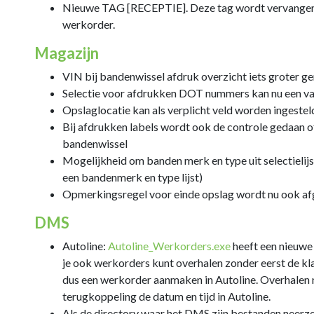
Nieuwe TAG [RECEPTIE]. Deze tag wordt vervangen d
werkorder.
Magazijn
VIN bij bandenwissel afdruk overzicht iets groter 
Selectie voor afdrukken DOT nummers kan nu een v
Opslaglocatie kan als verplicht veld worden ingestel
Bij afdrukken labels wordt ook de controle gedaan of 
bandenwissel
Mogelijkheid om banden merk en type uit selectielijs
een bandenmerk en type lijst)
Opmerkingsregel voor einde opslag wordt nu ook a
DMS
Autoline:
Autoline_Werkorders.exe
heeft een nieuwe
je ook werkorders kunt overhalen zonder eerst de kla
dus een werkorder aanmaken in Autoline. Overhalen n
terugkoppeling de datum en tijd in Autoline.
Als de directory waar het DMS zijn bestanden neerze