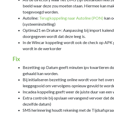
beeld waar deze zou moeten staan. Hiermee kan makk
toegevoegd worden.
Autoline:
Terugkoppeling
naar
Autoline (PON)
kan o
(systeeminstelling)
Optima21 en Drakar+: Aanpassing bij import kalende
doorgegeven wordt dat deze leeg is.
In de Wincar koppeling wordt ook de check op APK 
wordt in de werkorder
Fix
Bezetting op Datum geeft minuten ipv kwartieren doo
gehaald kan worden.
Bij initialiseren bezetting online wordt voor het over
leeggegooid om vervolgens opnieuw gevuld te word
Incadea koppeling geeft weer de juiste duur van een
Extra controle bij opslaan vervangend vervoer dat de e
dezelfde datum)
SMS herinnering houdt rekening met de Tijdsafspraak