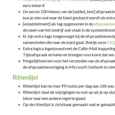
euro teken €
De eerste 100 tekens van de [added_text] afspraakb
kun je zien wat naar de klant gestuurd wordt als extra
[establishment] als tag opgenomen in de
afspraakbev
de naam van het bedrijf wat staat in de systeeminstell
Er zijn extra tags toegevoegd bij de afspraakbevesti
samenstellen die naar de klant gaat. Bekijk onze
FA
Extra logica ingebouwd met de CaRe-Mail koppeling
Tijdsafspraak en halen en brengen voorkomt dat we 
Mogelijkheid om
voor het verzenden
van de afspraa
de
afspraakbevestiging
in
Microsoft Outlook
te zie
Rittenlijst
Rittenlijst kan nu max 99 routes per dag aan. (dit was
Rittenlijst slaat de wijzigingen nu ook op als je op sl
(door naar een andere regel te gaan)
Op de rittenlijst is zichtbaar gemaakt wat er gehaal