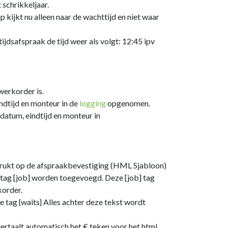
schrikkeljaar.
 kijkt nu alleen naar de wachttijd en niet waar
ijdsafspraak de tijd weer als volgt: 12:45 ipv
werkorder is.
dtijd en monteur in de
logging
opgenomen.
datum, eindtijd en monteur in
gedrukt op de afspraakbevestiging (HML Sjabloon)
 tag [job] worden toegevoegd. Deze [job] tag
korder.
e tag {waits} Alles achter deze tekst wordt
ertaalt automatisch het € teken voor het html