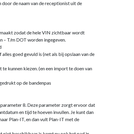
oor de naam van de receptionist uit de
gemaakt zodat de hele VIN zichtbaar wordt
an – T/m DOT worden ingegeven.
d
alles goed gevuld is (net als bij opslaan van de
t te kunnen kiezen. (en een import te doen van
fgedrukt op de bandenpas
 parameter 8. Deze parameter zorgt ervoor dat
ntdatum en tijd te hoeven invullen. Je kunt dan
aar Plan-IT, en dan vult Plan-IT met de
t niet beschikbaar is komt nu ook het pad in