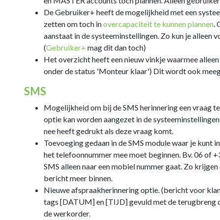
en MASTER accounts toch plannen. Alleen gebruikers
De Gebruiker+ heeft de mogelijkheid met een systeemi
zetten om toch in
overcapaciteit te kunnen plannen
.
aanstaat in de systeeminstellingen. Zo kun je alleen
(
Gebruiker+
mag dit dan toch)
Het overzicht heeft een nieuw vinkje waarmee alleen
onder de status 'Monteur klaar') Dit wordt ook me
SMS
Mogelijkheid om bij de SMS herinnering een vraag t
optie kan worden aangezet in de systeeminstellingen.
nee heeft gedrukt als deze vraag komt.
Toevoeging gedaan in de SMS module waar je kunt in
het telefoonnummer mee moet beginnen. Bv. 06 of +
SMS alleen naar een mobiel nummer gaat. Zo krijge
bericht meer binnen.
Nieuwe afspraakherinnering optie. (bericht voor kl
tags [DATUM] en [TIJD] gevuld met de terugbreng dat
de werkorder.