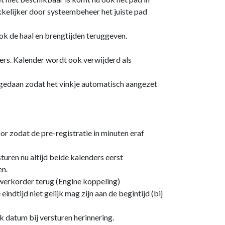
elijker door systeembeheer het juiste pad
ok de haal en brengtijden teruggeven.
rs. Kalender wordt ook verwijderd als
gedaan zodat het vinkje automatisch aangezet
r zodat de pre-registratie in minuten eraf
sturen nu altijd beide kalenders eerst
en.
 werkorder terug (Engine koppeling)
indtijd niet gelijk mag zijn aan de begintijd (bij
 datum bij versturen herinnering.