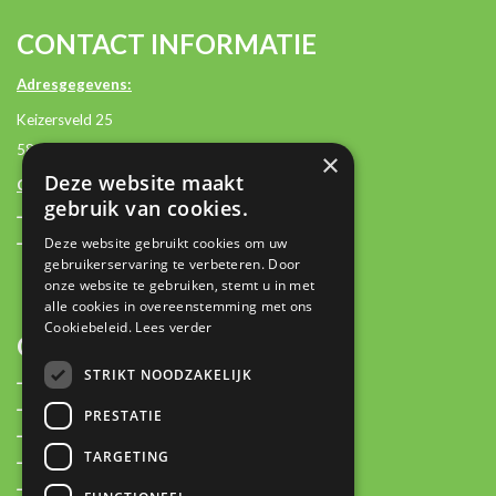
CONTACT INFORMATIE
Adresgegevens:
Keizersveld 25
5803 AM Venray
×
Deze website maakt
Contactgegevens:
gebruik van cookies.
+31 (0)85 2362500
Deze website gebruikt cookies om uw
contact@plan-it.nl
gebruikerservaring te verbeteren. Door
onze website te gebruiken, stemt u in met
alle cookies in overeenstemming met ons
Cookiebeleid.
Lees verder
OVER
STRIKT NOODZAKELIJK
Plan-IT Stories
Over ons
PRESTATIE
Partners
TARGETING
Nieuws
Vacatures