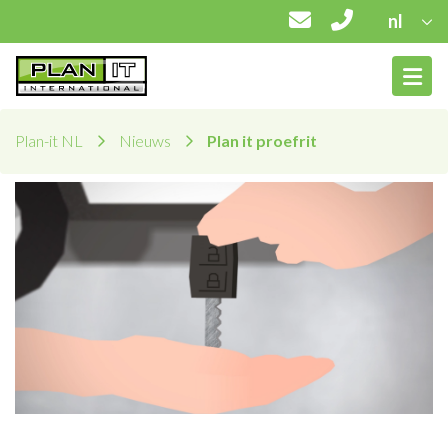
nl
Plan-it NL
Nieuws
Plan it proefrit