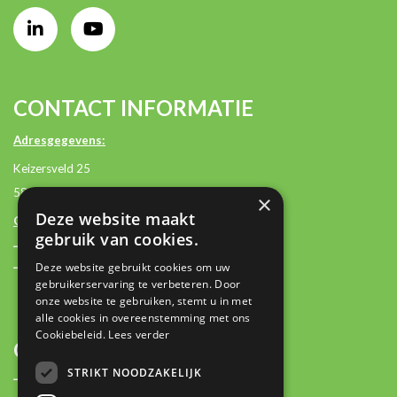
CONTACT INFORMATIE
Adresgegevens:
Keizersveld 25
5803 AM Venray
×
Deze website maakt
Contactgegevens:
gebruik van cookies.
+31 (0)85 2362500
Deze website gebruikt cookies om uw
contact@plan-it.nl
gebruikerservaring te verbeteren. Door
onze website te gebruiken, stemt u in met
alle cookies in overeenstemming met ons
Cookiebeleid.
Lees verder
OVER
STRIKT NOODZAKELIJK
Plan-IT Stories