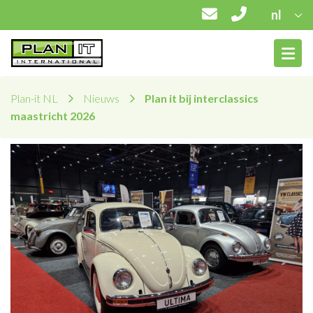
nl
Plan-it NL
Nieuws
Plan it bij interclassics
maastricht 2026