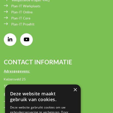
Plan-IT Werkplaats
Plan-IT Online
Plan-IT Core
Plan-IT Proefrit
CONTACT INFORMATIE
Adresgegevens:
Keizersveld 25
5803 AM Venray
×
Deze website maakt
Contactgegevens:
gebruik van cookies.
+31 (0)85 2362500
Deze website gebruikt cookies om uw
contact@plan-it.nl
gebruikerservaring te verbeteren. Door