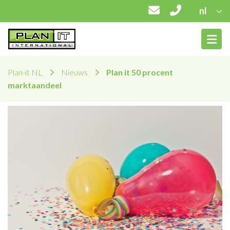
nl
Plan-it NL
Nieuws
Plan it 50 procent
marktaandeel