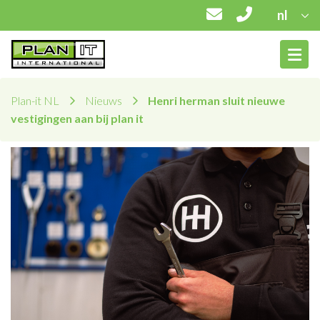
nl
Plan-it NL
Nieuws
Henri herman sluit nieuwe
vestigingen aan bij plan it