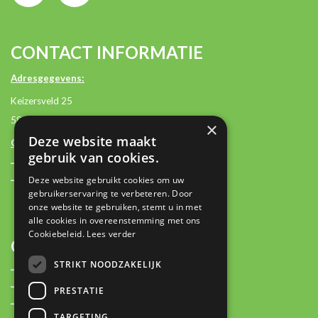
CONTACT INFORMATIE
Adresgegevens:
Keizersveld 25
5803 AM Venray
×
Deze website maakt
Contactgegevens:
gebruik van cookies.
+31 (0)85 2362500
Deze website gebruikt cookies om uw
contact@plan-it.nl
gebruikerservaring te verbeteren. Door
onze website te gebruiken, stemt u in met
alle cookies in overeenstemming met ons
Cookiebeleid.
Lees verder
OVER
STRIKT NOODZAKELIJK
Plan-IT Stories
Over ons
PRESTATIE
Partners
TARGETING