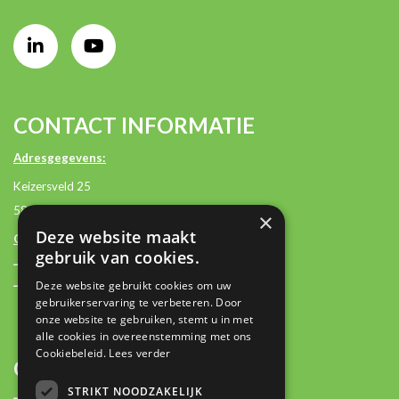
CONTACT INFORMATIE
Adresgegevens:
Keizersveld 25
5803 AM Venray
×
Deze website maakt
Contactgegevens:
gebruik van cookies.
+31 (0)85 2362500
Deze website gebruikt cookies om uw
contact@plan-it.nl
gebruikerservaring te verbeteren. Door
onze website te gebruiken, stemt u in met
alle cookies in overeenstemming met ons
Cookiebeleid.
Lees verder
OVER
STRIKT NOODZAKELIJK