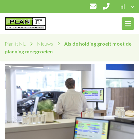
nl
Plan-it NL
Nieuws
Als de holding groeit moet de
planning meegroeien