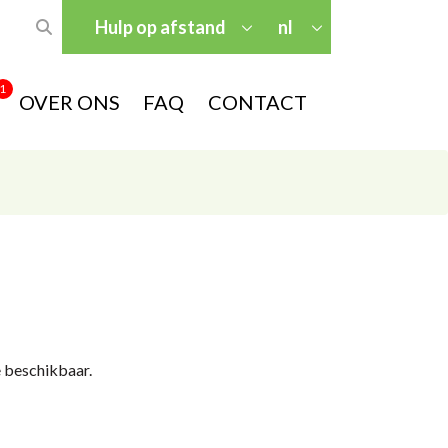
Hulp op afstand
nl
1
OVER ONS
FAQ
CONTACT
e beschikbaar.